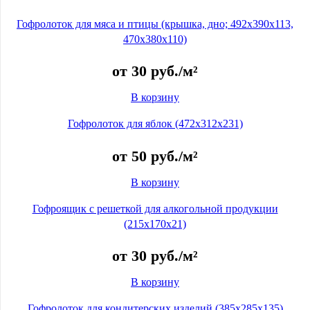
Гофролоток для мяса и птицы (крышка, дно; 492x390x113,
470x380x110)
от
30
руб.
/м²
В корзину
Гофролоток для яблок (472x312x231)
от
50
руб.
/м²
В корзину
Гофроящик с решеткой для алкогольной продукции
(215x170x21)
от
30
руб.
/м²
В корзину
Гофролоток для кондитерских изделий (385x285x135)