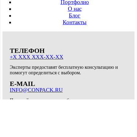
Портфолио
О нас
Блог
Контакты
ТЕЛЕФОН
+X XXX XXX-XX-XX
Эксперты предоставят бесплатную консультацию и
помогут определиться с выбором.
E-MAIL
INFO@CONPACK.RU
Пожалуйста, отправьте сообщение, и наши
специалисты оперативно с вами свяжутся.
АДРЕС
307178, РОССИЯ, КУРСКАЯ ОБЛ., Г.
ЖЕЛЕЗНОГОРСК