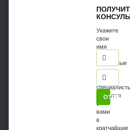
ПОЛУЧИ
КОНСУЛ
Укажите
свои
имя
и
контактные
данные.
Наши
специалист
свяжутся
ОТПРАВ
с
вами
в
кратчайшие