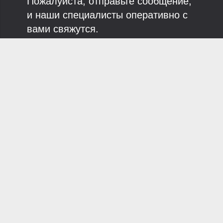
Пожалуйста, отправьте сообщение,
и наши специалисты оперативно с
вами свяжутся.
АДРЕС
307178, РОССИЯ, КУРСКАЯ ОБЛ., Г.
ЖЕЛЕЗНОГОРСК
Пн-Пт с 9:00 до 18:00.
Сайт носит информационный характер и
не является договором публичной