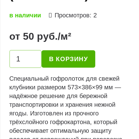
в наличии
Просмотров:
2
от
50
руб.
/м²
Количество
В КОРЗИНУ
товара
Гофролоток
Специальный гофролоток для свежей
для
клубники размером 573×386×99 мм —
клубники
надёжное решение для бережной
(573x386x99)
транспортировки и хранения нежной
ягоды. Изготовлен из прочного
трёхслойного гофрокартона, который
обеспечивает оптимальную защиту